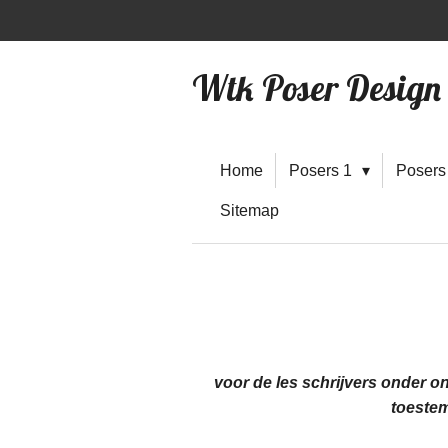
Ga
direct
naar
Wtk Poser Design
de
hoofdinhoud
Home
Posers 1
Posers
Sitemap
voor de les schrijvers onder on
toestem