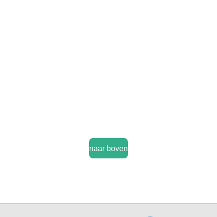
naar boven